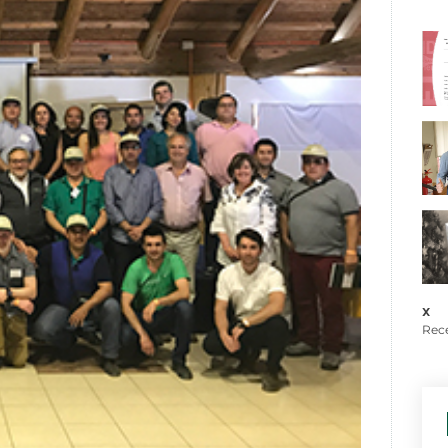
x
Rece