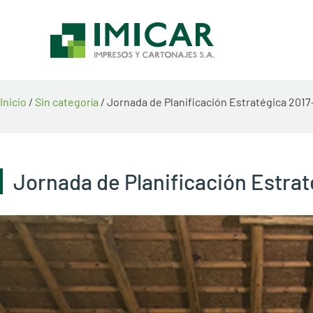
Ir
al
contenido
Inicio
/
Sin categoría
/ Jornada de Planificación Estratégica 201
Jornada de Planificación Estra