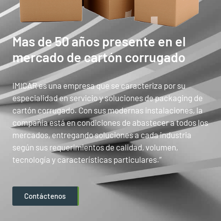
Mas de 50 años presente en el
mercado de cartón corrugado
IMICAR es una empresa que se caracteriza por su
especialidad en servicio y soluciones de packaging de
cartón corrugado. Con sus modernas instalaciones, la
compañía está en condiciones de abastecer a todos los
mercados, entregando soluciones a cada industria
según sus requerimientos de calidad, volumen,
tecnología y características particulares.”
Contáctenos