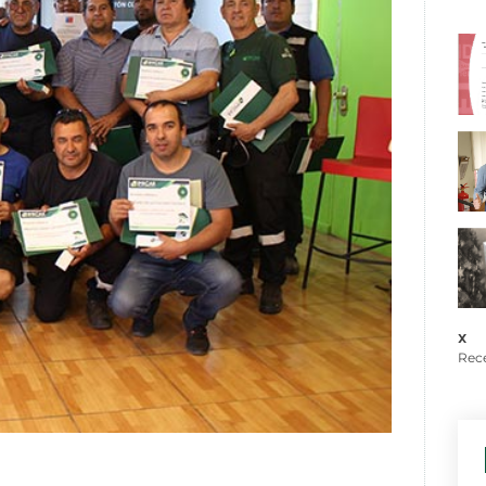
x
Rece