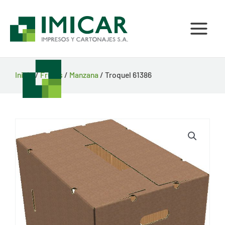
Ir
al
contenido
Inicio
/
Frutas
/
Manzana
/ Troquel 61386