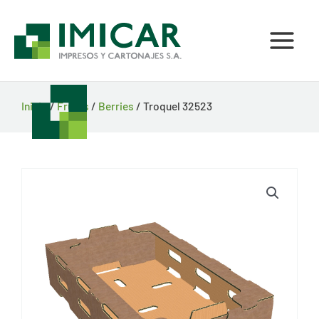
Ir
al
contenido
Inicio
/
Frutas
/
Berries
/ Troquel 32523